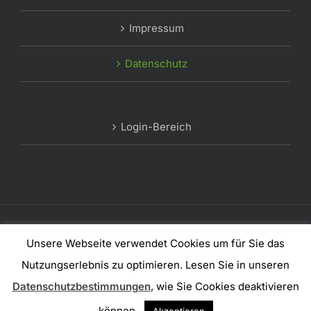
Impressum
Datenschutz
Login-Bereich
© Copyright 2012 -
2026 | #mfsbg
Unsere Webseite verwendet Cookies um für Sie das
Nutzungserlebnis zu optimieren. Lesen Sie in unseren
Facebook
Instagram
LinkedIn
Datenschutzbestimmungen
, wie Sie Cookies deaktivieren
können.