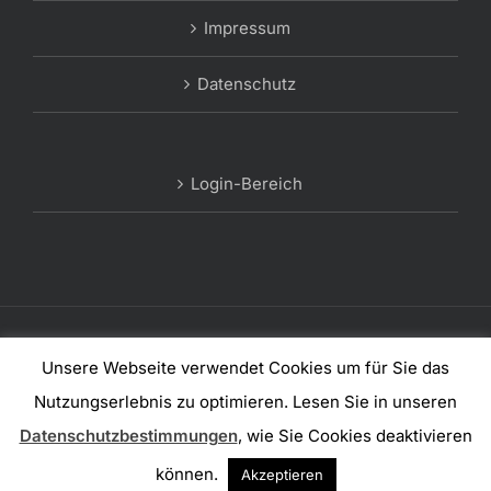
Impressum
Datenschutz
Login-Bereich
© Copyright 2012 -
2026 | #mfsbg
Unsere Webseite verwendet Cookies um für Sie das
Nutzungserlebnis zu optimieren. Lesen Sie in unseren
Facebook
Instagram
LinkedIn
Datenschutzbestimmungen
, wie Sie Cookies deaktivieren
können.
Akzeptieren