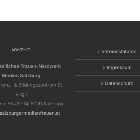
KONTAKT
Vereinsstatuten
teiliches Frauen-Netzwerk
Impressum
Medien Salzburg
Datenschutz
erenz- & Bildungszentrum St.
Virgil
ein-Straße 14, 5020 Salzburg
salzburgermedienfrauen.at