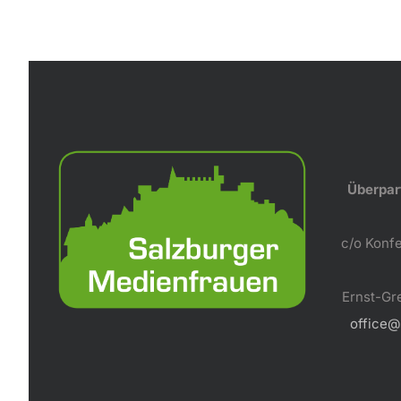
Überpar
c/o Konf
Ernst-Gr
office@