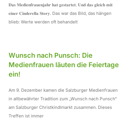
𝐃𝐚𝐬 𝐌𝐞𝐝𝐢𝐞𝐧𝐟𝐫𝐚𝐮𝐞𝐧𝐣𝐚𝐡𝐫 𝐡𝐚𝐭 𝐠𝐞𝐬𝐭𝐚𝐫𝐭𝐞𝐭. 𝐔𝐧𝐝 𝐝𝐚𝐬 𝐠𝐥𝐞𝐢𝐜𝐡 𝐦𝐢𝐭
𝐞𝐢𝐧𝐞𝐫 𝐂𝐢𝐧𝐝𝐞𝐫𝐞𝐥𝐥𝐚 𝐒𝐭𝐨𝐫𝐲. Das war das Bild, das hängen
blieb: Werte werden oft behandelt
Wunsch nach Punsch: Die
Medienfrauen läuten die Feiertage
ein!
Am 9. Dezember kamen die Salzburger Medienfrauen
in altbewährter Tradition zum „Wunsch nach Punsch“
am Salzburger Christkindlmarkt zusammen. Dieses
Treffen ist immer