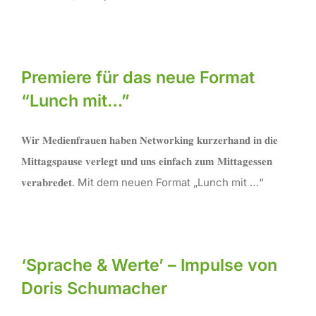
Premiere für das neue Format
“Lunch mit…”
𝐖𝐢𝐫 𝐌𝐞𝐝𝐢𝐞𝐧𝐟𝐫𝐚𝐮𝐞𝐧 𝐡𝐚𝐛𝐞𝐧 𝐍𝐞𝐭𝐰𝐨𝐫𝐤𝐢𝐧𝐠 𝐤𝐮𝐫𝐳𝐞𝐫𝐡𝐚𝐧𝐝 𝐢𝐧 𝐝𝐢𝐞
𝐌𝐢𝐭𝐭𝐚𝐠𝐬𝐩𝐚𝐮𝐬𝐞 𝐯𝐞𝐫𝐥𝐞𝐠𝐭 𝐮𝐧𝐝 𝐮𝐧𝐬 𝐞𝐢𝐧𝐟𝐚𝐜𝐡 𝐳𝐮𝐦 𝐌𝐢𝐭𝐭𝐚𝐠𝐞𝐬𝐬𝐞𝐧
𝐯𝐞𝐫𝐚𝐛𝐫𝐞𝐝𝐞𝐭. Mit dem neuen Format „Lunch mit …“
‘Sprache & Werte’ – Impulse von
Doris Schumacher